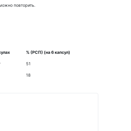
можно повторить.
сулах
% (РСП) (на 6 капсул)
г
51
18