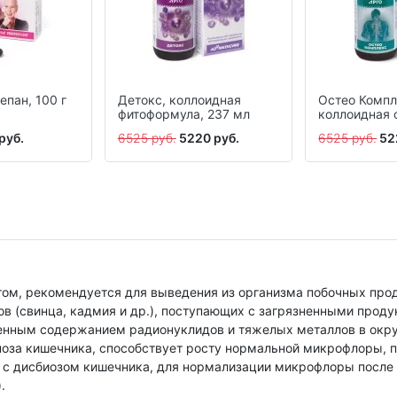
пан, 100 г
Детокс, коллоидная
Остео Компл
фитоформула, 237 мл
коллоидная 
237 мл
руб.
6525 руб.
5220 руб.
6525 руб.
52
м, рекомендуется для выведения из организма побочных проду
в (свинца, кадмия и др.), поступающих с загрязненными продук
енным содержанием радионуклидов и тяжелых металлов в окр
оза кишечника, способствует росту нормальной микрофлоры, п
с дисбиозом кишечника, для нормализации микрофлоры после
.