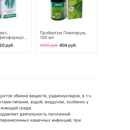
екс,
Пробиогум Плантарум,
Пробиогум 
фитоформула,
100 мл
таблетки, 6
20 руб.
1005 руб.
804 руб.
1448 руб.
11
ктов обмена веществ, радионуклидов, в т.ч.
тами питания, водой, воздухом, особенно у
ужающей среде.
одавляет деятельность патогенной
 перенесенных кишечных инфекций, при