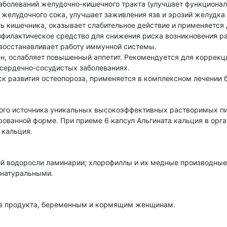
аболеваний желудочно-кишечного тракта (улучшает функционал
 желудочного сока, улучшает заживления язв и эрозий желудка
ь кишечника, оказывает слабительное действие и применяется
филактическое средство для снижения риска возникновения ра
 восстанавливает работу иммунной системы.
н, ослабляет повышенный аппетит. Рекомендуется для коррекц
 сердечно-сосудистых заболеваниях.
к развития остеопороза, применяется в комплексном лечении б
ного источника уникальных высокоэффективных растворимых 
ированной форме. При приеме 6 капсул Альгината кальция в орга
 кальция.
ой водоросли ламинарии; хлорофиллы и их медные производные
 натуральными.
в продукта, беременным и кормящим женщинам.