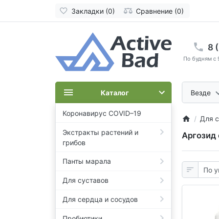
Закладки (0)
Сравнение (0)
8 
По будням с 
Каталог
Везде
Коронавирус COVID–19
Для с
Экстракты растений и
Аргозид 
грибов
Панты марала
Для суставов
Для сердца и сосудов
Пробиотики