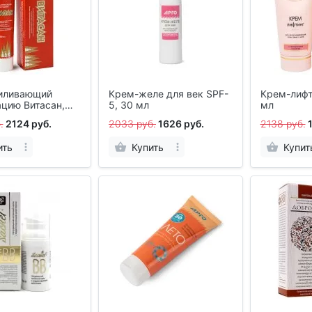
иливающий
Крем-желе для век SPF-
Крем-лифт
ацию Витасан,
5, 30 мл
мл
.
2124 руб.
2033 руб.
1626 руб.
2138 руб.
ить
Купить
Купит