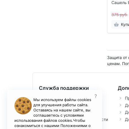
Сашель 
375 руб.
Куп
Защита от 
ценам. По
Служба поддержки
Доп
?
Контакты
П
Мы используем файлы cookies
для улучшения работы сайта.
Возврат товара
Д
Оставаясь на нашем сайте, вы
Условия соглашения
Д
соглашаетесь с условиями
Политика конфиденциальности
Д
использования файлов cookies.Чтобы
ознакомиться с нашими Положениями о