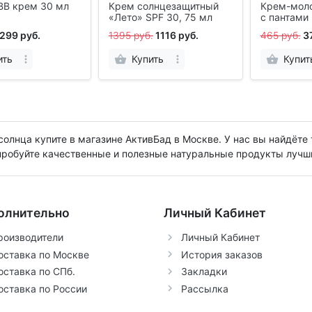
BB крем 30 мл
Крем солнцезащитный
Крем-мол
«Лето» SPF 30, 75 мл
с пантами
мл
299 руб.
1395 руб.
1116 руб.
465 руб.
3
ить
Купить
Купит
солнца купите в магазине АктивБад в Москве. У нас вы найдёт
пробуйте качественные и полезные натуральные продукты лучш
олнительно
Личный Кабинет
роизводители
Личный Кабинет
оставка по Москве
История заказов
оставка по СПб.
Закладки
оставка по России
Рассылка