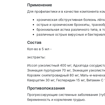
Применение
Для профилактики и в качестве компонента ко
хроническая обструктивная болезнь лёгк
острые и хронические бронхиты, трахеоб
бронхиальная астма различного типа, в т
различные острые вирусные и бактериальн
Состав
Кол-во в 5 мл -
экстракты:
Иссоп узколистный 400 мг; Адхатода сосудиста
Эхинацея пурпурная 70 мг, Эхинацея узколистна
Коровяк скипетровидный 80 мг, Мать-и-мачеха 
Кверцетин 30 мг, Гесперидин 15 мг, Витамин С 1
Противопоказания
Прогрессирующие системные заболевания (тубе
беременность и кормление грудью.