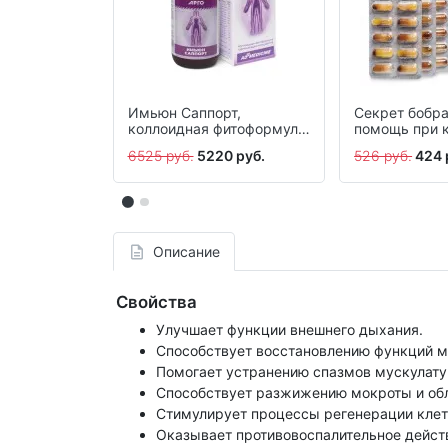
Имьюн Саппорт,
Секрет бобр
коллоидная фитоформула,
помощь при 
237 мл
жиром барсу
6525 руб.
5220 руб.
526 руб.
424 
30 шт.
Описание
Свойства
Улучшает функции внешнего дыхания.
Способствует восстановлению функций м
Помогает устранению спазмов мускулату
Способствует разжижению мокроты и обл
Стимулирует процессы регенерации клет
Оказывает противовоспалительное дейст