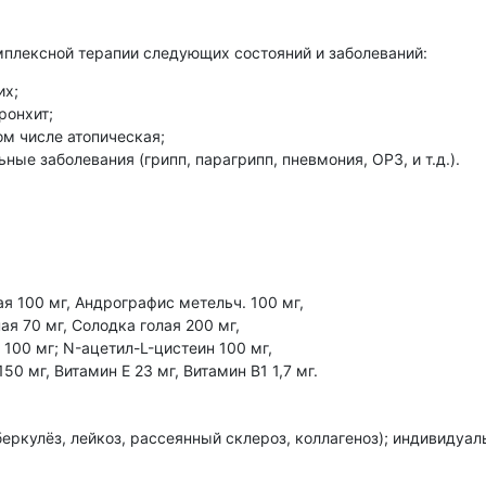
мплексной терапии следующих состояний и заболеваний:
их;
ронхит;
ом числе атопическая;
ые заболевания (грипп, парагрипп, пневмония, ОРЗ, и т.д.).
я 100 мг, Андрографис метельч. 100 мг,
я 70 мг, Солодка голая 200 мг,
100 мг; N-ацетил-L-цистеин 100 мг,
50 мг, Витамин Е 23 мг, Витамин B1 1,7 мг.
ркулёз, лейкоз, рассеянный склероз, коллагеноз); индивидуал