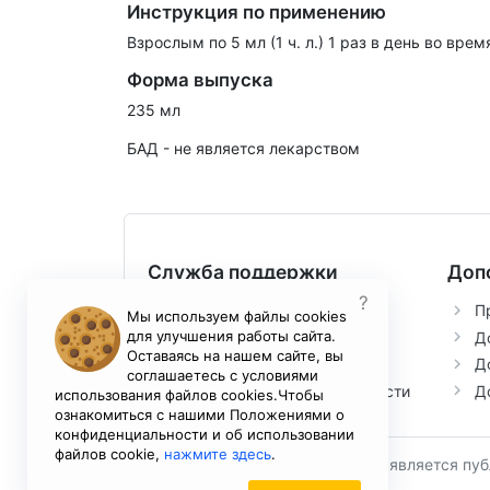
Инструкция по применению
Взрослым по 5 мл (1 ч. л.) 1 раз в день во вр
Форма выпуска
235 мл
БАД - не является лекарством
Служба поддержки
Доп
?
Контакты
П
Мы используем файлы cookies
для улучшения работы сайта.
Возврат товара
Д
Оставаясь на нашем сайте, вы
Условия соглашения
Д
соглашаетесь с условиями
Политика конфиденциальности
Д
использования файлов cookies.Чтобы
ознакомиться с нашими Положениями о
конфиденциальности и об использовании
файлов cookie,
нажмите здесь
.
2024 Copyright ActiveBad.ru. Не является пу