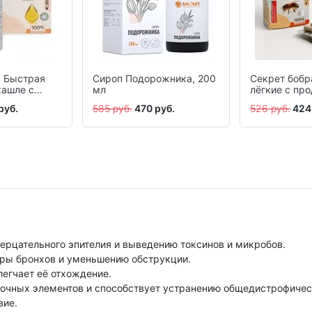
а Быстрая
Сироп Подорожника, 200
Секрет бобр
кашле с
мл
лёгкие с пр
ка, капсулы
пчеловодств
руб.
585 руб.
470 руб.
526 руб.
424
30 шт.
ерцательного эпителия и выведению токсинов и микробов.
ры бронхов и уменьшению обструкции.
егчает её отхождение.
очных элементов и способствует устранению общедистрофическ
вие.