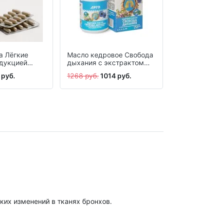
а Лёгкие
Масло кедровое Свобода
BronhiTree,
одукцией
дыхания с экстрактом
среде-акти
а, капсулы
душицы, капсулы, 100 шт.
капсулы 10 
 руб.
1268 руб.
1014 руб.
650 руб.
510
их изменений в тканях бронхов.