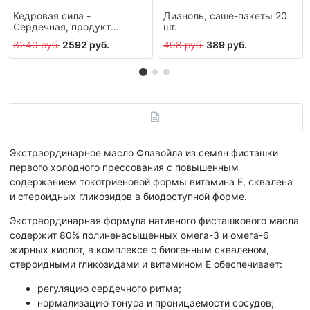
Кедровая сила -
Дианоль, саше-пакеты 20
Сердечная, продукт
шт.
белково-витаминный 237 г
3240 руб.
2592 руб.
498 руб.
389 руб.
Экстраординарное масло Флавойла из семян фисташки
первого холодного прессования с повышенным
содержанием токотриеновой формы витамина Е, сквалена
и стероидных гликозидов в биодоступной форме.
Экстраординарная формула нативного фисташкового масла
содержит 80% полиненасыщенных омега-3 и омега-6
жирных кислот, в комплексе с биогенным скваленом,
стероидными гликозидами и витамином Е обеспечивает:
регуляцию сердечного ритма;
нормализацию тонуса и проницаемости сосудов;