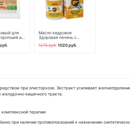
ровый для
Масло кедровое
торопшей и
Здоровая печень с
 г
экстрактом корней
руб.
1275 руб.
1020 руб.
одуванчика, капсулы, 100
шт.
едством при описторхозе. Экстракт усиливает желчеотделение
 желудочно-кишечного тракта.
 комплексной терапии:
обенно при наличии противопоказаний к назначению синтетическ