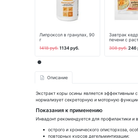
Липроксол в гранулах, 90
Завтрак кед
г
печени с рас
куркумой, 40
1418 руб.
1134 руб.
308 руб.
246 
Описание
Экстракт коры осины является эффективным ср
нормализует секреторную и моторную функции
Показания к применению
Инвадонт рекомендуется для профилактики и в
острого и хронического описторхоза, ос
повторных курсов дегельминтизации;