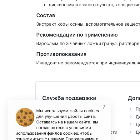
дискинезии желчного пузыря, холецистита
Состав
Экстракт коры осины, вспомогательное вещест
Рекомендации по применению
Взрослым по 3 чайных ложки гранул, растворен
Противопоказания
Инвадонт не рекомендуется при индивидуальн
Служба поддержки
Доп
?
Контакты
П
Мы используем файлы cookies
для улучшения работы сайта.
Возврат товара
Д
Оставаясь на нашем сайте, вы
Условия соглашения
Д
соглашаетесь с условиями
Политика конфиденциальности
Д
использования файлов cookies.Чтобы
ознакомиться с нашими Положениями о