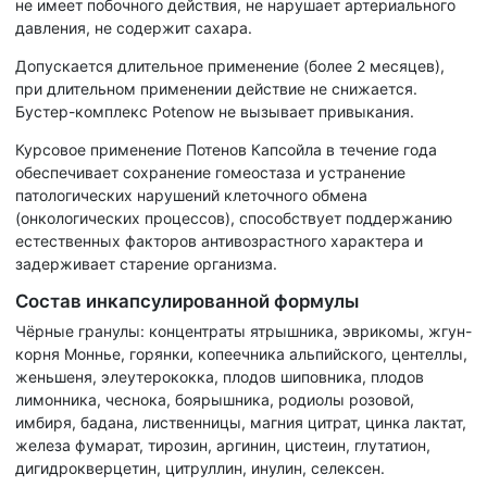
не имеет побочного действия, не нарушает артериального
давления, не содержит сахара.
Допускается длительное применение (более 2 месяцев),
при длительном применении действие не снижается.
Бустер-комплекс Potenow не вызывает привыкания.
Курсовое применение Потенов Капсойла в течение года
обеспечивает сохранение гомеостаза и устранение
патологических нарушений клеточного обмена
(онкологических процессов), способствует поддержанию
естественных факторов антивозрастного характера и
задерживает старение организма.
Состав инкапсулированной формулы
Чёрные гранулы: концентраты ятрышника, эврикомы, жгун-
корня Моннье, горянки, копеечника альпийского, центеллы,
женьшеня, элеутерококка, плодов шиповника, плодов
лимонника, чеснока, боярышника, родиолы розовой,
имбиря, бадана, лиственницы, магния цитрат, цинка лактат,
железа фумарат, тирозин, аргинин, цистеин, глутатион,
дигидрокверцетин, цитруллин, инулин, селексен.