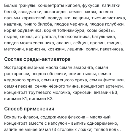
Белые гранулы: концентраты кипрея, фукусов, лапчатки
белой, звездчатки, ашваганды, семян тыквы, плодов
пальмы карликовой, володушки, лещины, тысячелистника,
каштана, гинкго билоба, плодов черники, плодов голубики,
корня одуванчика, корня топинамбура, коры берёзы,
пырея, хвоща, астрагала, белокопытника, багульника,
плодов можжевельника, аланин, лейцин, пролин, глицин,
метионин, карнозин, коэнзим, лецитин, холин, палатиноза.
Состав среды-активатора
Экстраординарные масла семян амаранта, семян
расторопши, плодов облепихи, семян тыквы, семян
кедрового ореха, семян грецкого ореха, семян фисташки,
семян пекана, семян чёрного тмина, концентрат артемии,
концентрат трутневого молочка, карнозин, витамин В3,
витамин К1, витамин К2.
Способ применения
Вскрыть флакон, содержимое флакона – масляный
концентрат вместе с капсулой – выпить одновременно,
запить не менее 50 мл (3 столовых ложки) тёплой воды.