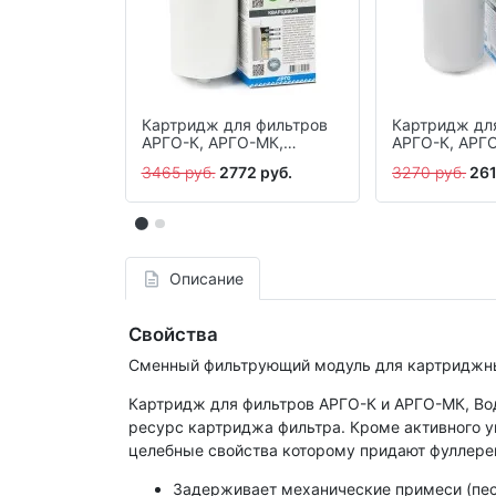
Картридж для фильтров
Картридж дл
АРГО-К, АРГО-МК,
АРГО-К, АРГ
Водолей ПРЕМИУМ
Водолей ПР
3465 руб.
2772 руб.
3270 руб.
261
кварцевый
угольно-цео
Описание
Свойства
Сменный фильтрующий модуль для картриджн
Картридж для фильтров АРГО-К и АРГО-МК, Во
ресурс картриджа фильтра. Кроме активного уг
целебные свойства которому придают фуллерен
Задерживает механические примеси (песок,