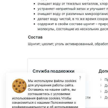
очищает воду от тяжелых металлов, хлор
устраняет неприятный запах и улучшает 
очищает воду от различных микрооргани
делает воду чистой, в то же время сохр
содержит в своём составе шунгит – при
молекулы, состоящие из нескольких деся
Состав
Шунгит; цеолит; уголь активированный, обрабо
Служба поддержки
Доп
?
Контакты
П
Мы используем файлы cookies
для улучшения работы сайта.
Возврат товара
Д
Оставаясь на нашем сайте, вы
Условия соглашения
Д
соглашаетесь с условиями
Политика конфиденциальности
Д
использования файлов cookies.Чтобы
ознакомиться с нашими Положениями о
конфиденциальности и об использовании