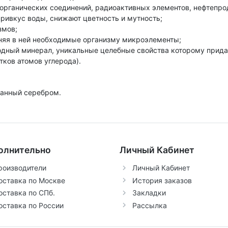
органических соединений, радиоактивных элементов, нефтепро
привкус воды, снижают цветность и мутность;
змов;
аняя в ней необходимые организму микроэлементы;
родный минерал, уникальные целебные свойства которому при
тков атомов углерода).
танный серебром.
олнительно
Личный Кабинет
роизводители
Личный Кабинет
оставка по Москве
История заказов
оставка по СПб.
Закладки
оставка по России
Рассылка