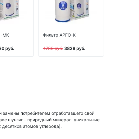
О-МК
Фильтр АРГО-К
Картридж д
АРГО-К и А
Водолей П
80 руб.
4785 руб.
3828 руб.
3540 руб.
2
умягчающи
 замены потребителем отработавшего свой
таве шунгит – природный минерал, уникальные
десятков атомов углерода).