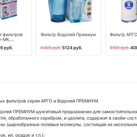
я фильтров
Фильтр Водолей Премиум
Фильтр АРГ
О-МК,
ЕМИУМ
6 руб.
6405 руб.
5124 руб.
5100 руб.
40
литовый
ых фильтров серии АРГО и Водолей ПРЕМИУМ.
долей ПРЕМИУМ шунгитовый предназначен для самостоятельной
ля, обработанного серебром, и цеолита, содержит в своём сос
ы (шарообразные полевые молекулы, состоящие из нескольких 
 ил, осадок и т.п.);