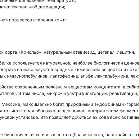
сезонным колебаниям температуры;
интеллектуальной деградации;
ния процессов старения кожи;
к сорта «Криольо», натуральный стевиозид, цегепал, лецитин.
белка используется натуральное, наиболее биологически ценно
ентрата не используются вредные химические вещества и сохр
ых иммуноглобулинов, лактоферина, альфа-лактальбумина, лак
ойства сохраненным полезным веществам концентрата, в сибир
этапов). В том числе, микро- и ультрафильтрации, реактивации
в Мексике, максимально богат природными эндорфинами (гормо
я только вторая оболочка плодов какао, которая затем фермен
уковой установке. Это позволяет добиться выхода всех активн
е биологически активных сортов (бразильского, парагвайского