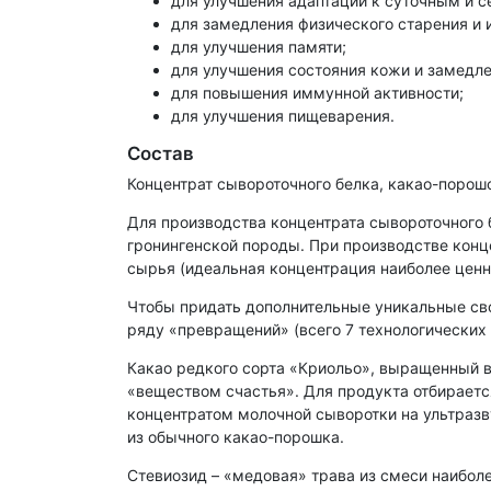
для улучшения адаптации к суточным и 
для замедления физического старения и 
для улучшения памяти;
для улучшения состояния кожи и замедле
для повышения иммунной активности;
для улучшения пищеварения.
Состав
Концентрат сывороточного белка, какао-порошо
Для производства концентрата сывороточного 
гронингенской породы. При производстве конц
сырья (идеальная концентрация наиболее ценн
Чтобы придать дополнительные уникальные св
ряду «превращений» (всего 7 технологических 
Какао редкого сорта «Криольо», выращенный 
«веществом счастья». Для продукта отбираетс
концентратом молочной сыворотки на ультразв
из обычного какао-порошка.
Стевиозид – «медовая» трава из смеси наиболе