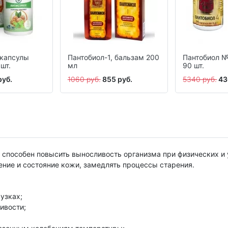
 капсулы
Пантобиол-1, бальзам 200
Пантобиол №
шт.
мл
90 шт.
руб.
1060 руб.
855 руб.
5340 руб.
43
способен повысить выносливость организма при физических и 
ение и состояние кожи, замедлять процессы старения.
узках;
ивости;