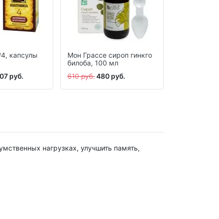
4, капсулы
Мон Грассе сироп гинкго
Продукт си
билоба, 100 мл
КуЭМсил ку
противовир
07 руб.
610 руб.
480 руб.
1440 руб.
11
таблетки 60
умственных нагрузках, улучшить память,