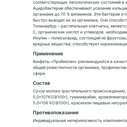
соответствующих патологических состояний в 
Ацидобактерии обеспечивают усвоение кальция
организме до 70 % витаминов. Эти бактерии и 
быстро выводят их из организма. Они способс
Топинамбур – растительная клетчатка, являетс
С, органических кислот и углеводов, необход
Инулин – полисахарид, состоящий из фруктозы
вредные вещества; способствует нормализации
Применение
Конфеты «Пробиопан» рекомендуются в качест
общей резистентности организма, профилактик
сфере.
Состав
Сухое молоко (растительного происхождения), 
5,0*107КОЭ/100г), гуммиарабик, ароматизаторы
5,0*106 КОЭ/100г), красители пищевые натура
Противопоказания
Индивидуальная непереносимость компоненто