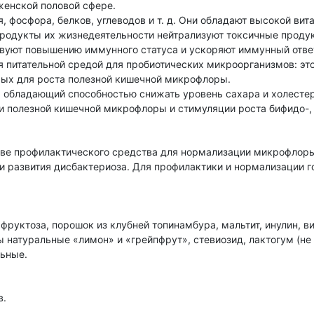
женской половой сфере.
, фосфора, белков, углеводов и т. д. Они обладают высокой ви
продукты их жизнедеятельности нейтрализуют токсичные продукты
твуют повышению иммунного статуса и ускоряют иммунный отве
я питательной средой для пробиотических микроорганизмов: это 
имых для роста полезной кишечной микрофлоры.
, обладающий способностью снижать уровень сахара и холестер
 полезной кишечной микрофлоры и стимуляции роста бифидо-, 
ве профилактического средства для нормализации микрофлор
и развития дисбактериоза. Для профилактики и нормализации г
фруктоза, порошок из клубней топинамбура, мальтит, инулин, в
 натуральные «лимон» и «грейпфрут», стевиозид, лактогум (не 
льные.
в.