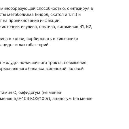
таминообразующей способностью, синтезируя в
 метаболизма (индол, скатол и т. п.) и
т на проникновение инфекции.
источник инулина, пектина, витаминов В1, В2,
ина в крови, сорбировать в кишечнике
ацидо- и лактобактерий.
ы желудочно-кишечного тракта, повышения
ормонального баланса в женской половой
итамин С, бифидогум (не менее
менее 5,0*106 КОЭ/100г), ацидогум (не менее