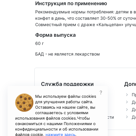
Инструкция по применению
Рекомендуемые нормы потребления: детям в возра
конфет в день, что составляет 30-50% от суто
Совместный прием с драже «Кальцепан» улучш
Форма выпуска
60 г
БАД - не является лекарством
Служба поддержки
Доп
?
Контакты
П
Мы используем файлы cookies
для улучшения работы сайта.
Возврат товара
Д
Оставаясь на нашем сайте, вы
Условия соглашения
Д
соглашаетесь с условиями
Политика конфиденциальности
Д
использования файлов cookies.Чтобы
ознакомиться с нашими Положениями о
конфиденциальности и об использовании
файлов cookie,
нажмите здесь
.