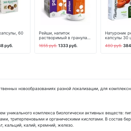
капсулы, 60
Рейши, напиток
Натуроник р
растворимый в гранулах,
капсулы 30 
85 г
8 руб.
1655 руб.
1333 руб.
480 руб.
384
ственных новообразованиях разной локализации, для комплексн
чием уникального комплекса биологически активных веществ: 
ми, тритерпеновыми и органическими кислотами. В состав бер
т, кальций, калий, кремний, железо.