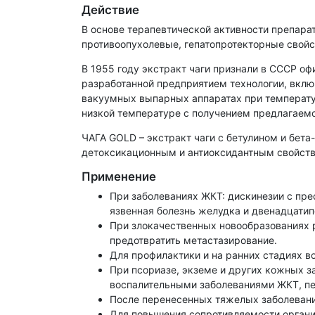
Действие
В основе терапевтической активности препара
противоопухолевые, гепатопротекторные свойс
В 1955 году экстракт чаги признали в СССР 
разработанной предприятием технологии, вкл
вакуумных выпарных аппаратах при температур
низкой температуре с получением предлагаемо
ЧАГА GOLD ­– экстракт чаги с бетулином и бет
детоксикационным и антиоксидантным свойст
Применение
При заболеваниях ЖКТ: дискинезии с пре
язвенная болезнь желудка и двенадцатип
При злокачественных новообразованиях р
предотвратить метастазирование.
Для профилактики и на ранних стадиях в
При псориазе, экземе и других кожных з
воспалительными заболеваниями ЖКТ, пе
После перенесенных тяжелых заболевани
Для повышения сопротивляемости орган