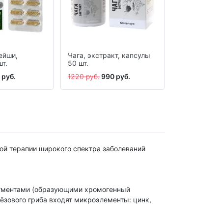
ейши,
Чага, экстракт, капсулы
Добродея Ф
шт.
50 шт.
свечи при 
изменениях,
 руб.
1220 руб.
990 руб.
630 руб.
49
ой терапии широкого спектра заболеваний
пигментами (образующими хромогенный
ёзового гриба входят микроэлементы: цинк,