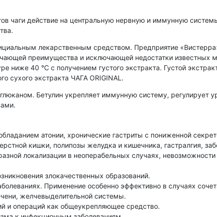
тов чаги действие на центральную нервную и иммунную системы
тва.
официальным лекарственным средством. Предприятие «Вистерра
ючающей преимущества и исключающей недостатки известных ме
е ниже 40 °С с получением густого экстракта. Густой экстра
го сухого экстракта ЧАГА ORIGINAL.
а-глюканом. Бетулин укрепляет иммунную систему, регулирует у
вами.
обладанием атонии, хронические гастриты с пониженной секре
ерстной кишки, полипозы желудка и кишечника, гастралгия, заб
азной локализации в неоперабельных случаях, невозможности 
озникновения злокачественных образований.
аболеваниях. Применение особенно эффективно в случаях соче
чени, желчевыделительной системы.
й и операций как общеукрепляющее средство.
изма к инфекционным заболеваниям.