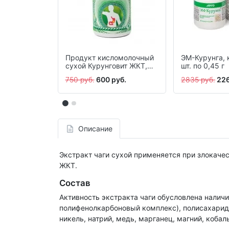
Продукт кисломолочный
ЭМ-Курунга, 
сухой Курунговит ЖКТ,
шт. по 0,45 г
таблетки, 60 шт.
750 руб.
600 руб.
2835 руб.
226
Описание
Экстракт чаги сухой применяется при злокаче
ЖКТ.
Состав
Активность экстракта чаги обусловлена нали
полифенолкарбоновый комплекс), полисахарида
никель, натрий, медь, марганец, магний, кобаль