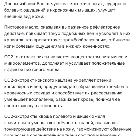
Донны избавит Вас от чувства тяжести в ногах, судорог и
болевых ощущений в икроножных мышцах, улучшит
внешний вид кожи.
Пихтовое масло, оказывая выраженное рефлекторное
действие, повышает тонус подкожных вен и ускоряет в них
кровоток, что препятствует тромбообразованию, отёчности
ног и болевым ощущениям в нижних конечностях.
СО2 -экстракт пихты является концентратом витаминов и
микроэлементов, дополняет и усиливает положительные
эффекты пихтового масла.
СО2-экстракт конского каштана укрепляет стенки
капилляров и вен, предупреждает образование тромбов в
кровеносных сосудах и способствует их рассасыванию,
уменьшает воспаление, разжижает кровь, понижая её
свёртывающую активность.
СО2-экстракты хвоща полевого и шишек хмеля
значительно уменьшают отёчность тканей, оказывают
тонизирующее действие на кожу, гармонизируют обменные
процессы в соединительной ткани сосудов и венозных