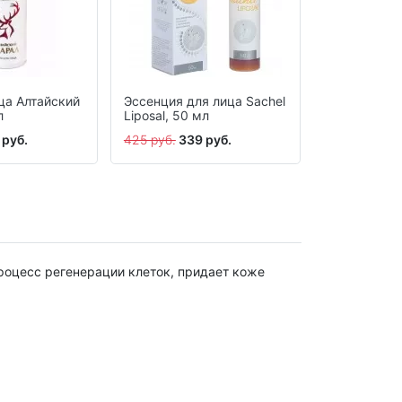
ца Алтайский
Эссенция для лица Sachel
Крем Сашел
л
Liposal, 50 мл
ночной, 30 
 руб.
425 руб.
339 руб.
495 руб.
398
роцесс регенерации клеток, придает коже