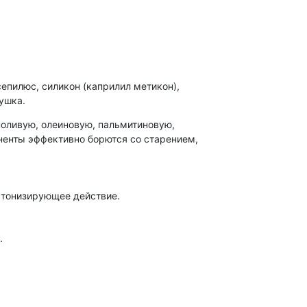
сепилюс, силикон (каприлил метикон),
душка.
ноливую, олеиновую, пальмитиновую,
ненты эффективно борются со старением,
 тонизирующее действие.
.