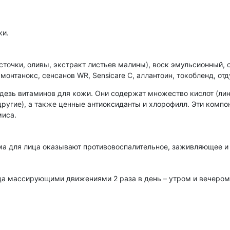
ки.
сточки, оливы, экстракт листьев малины), воск эмульсионный, 
онтанокс, сенсанов WR, Sensicare C, аллантоин, токобленд, от
адезь витаминов для кожи. Они содержат множество кислот (ли
ругие), а также ценные антиоксиданты и хлорофилл. Эти компо
миса.
ма для лица оказывают противовоспалительное, заживляющее и
ца массирующими движениями 2 раза в день – утром и вечером