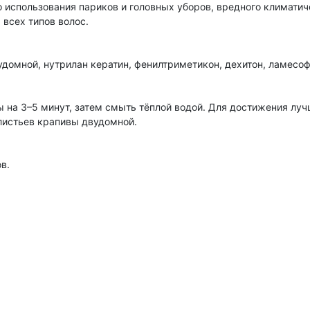
 использования париков и головных уборов, вредного климатиче
 всех типов волос.
домной, нутрилан кератин, фенилтриметикон, дехитон, ламесофт,
ы на 3–5 минут, затем смыть тёплой водой. Для достижения луч
листьев крапивы двудомной.
в.