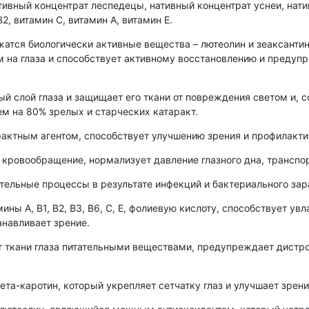
тивный концентрат леспедецы, нативный концентрат уснеи, нати
2, витамин С, витамин А, витамин Е.
жатся биологически активные вещества – лютеолин и зеаксантин
м на глаза и способствует активному восстановлению и преду
ый слой глаза и защищает его ткани от повреждения светом и, с
м на 80% зрелых и старческих катаракт.
актным агентом, способствует улучшению зрения и профилакти
кровообращение, нормализует давление глазного дна, транспор
тельные процессы в результате инфекций и бактериального зар
ы А, В1, В2, В3, В6, С, Е, фолиевую кислоту, способствует увл
навливает зрение.
т ткани глаза питательными веществами, предупреждает дистр
а-каротин, который укрепляет сетчатку глаз и улучшает зрени