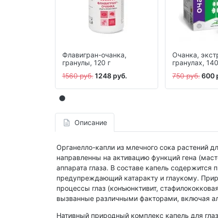
Флавигран-очанка,
Очанка, экст
гранулы, 120 г
гранулах, 140
1560 руб.
1248 руб.
750 руб.
600 
Описание
Органелло-капли из млечного сока растений д
направленны на активацию функций гена (маст
аппарата глаза. В составе капель содержится 
предупреждающий катаракту и глаукому. Прир
процессы глаз (конъюнктивит, стафилококковая
вызванные различными факторами, включая ал
Нативный природный комплекс капель для глаз