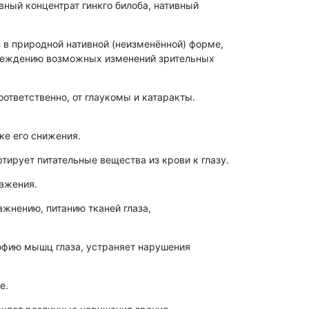
вный концентрат гинкго билоба, нативный
 в природной нативной (неизменённой) форме,
преждению возможных изменений зрительных
оответственно, от глаукомы и катаракты.
ке его снижения.
тирует питательные вещества из крови к глазу.
ажения.
ажнению, питанию тканей глаза,
офию мышц глаза, устраняет нарушения
е.