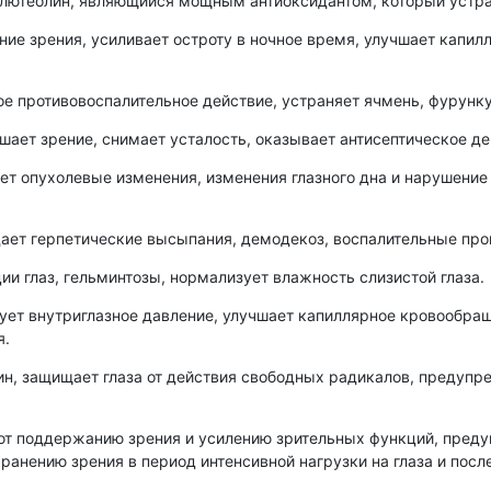
лютеолин, являющийся мощным антиоксидантом, который устра
ие зрения, усиливает остроту в ночное время, улучшает капил
е противовоспалительное действие, устраняет ячмень, фурунку
шает зрение, снимает усталость, оказывает антисептическое д
ет опухолевые изменения, изменения глазного дна и нарушени
ает герпетические высыпания, демодекоз, воспалительные про
ии глаз, гельминтозы, нормализует влажность слизистой глаза.
зует внутриглазное давление, улучшает капиллярное кровообра
я.
ин, защищает глаза от действия свободных радикалов, предупр
вуют поддержанию зрения и усилению зрительных функций, пред
анению зрения в период интенсивной нагрузки на глаза и после