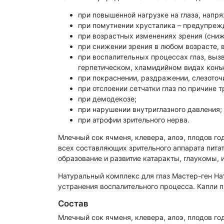
при повышенной нагрузке на глаза, напр
при помутнении хрусталика – предупреж
при возрастных изменениях зрения (сниж
при снижении зрения в любом возрасте,
при воспалительных процессах глаз, вы
герпетическом, хламидийном видах конъ
при покраснении, раздражении, слезоточи
при отслоении сетчатки глаз по причине 
при демодекозе;
при нарушении внутриглазного давления;
при атрофии зрительного нерва.
Млечный сок ячменя, клевера, алоэ, плодов г
всех составляющих зрительного аппарата пит
образование и развитие катаракты, глаукомы, 
Натуральный комплекс для глаз Мастер-ген На
устранения воспалительного процесса. Капли 
Состав
Млечный сок ячменя, клевера, алоэ, плодов го