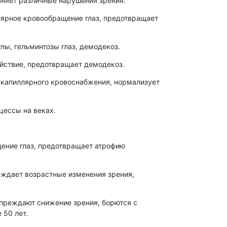
няет различные нарушения зрения.
лярное кровообращение глаз, предотвращает
лы, гельминтозы глаз, демодекоз.
ействие, предотвращает демодекоз.
е капиллярного кровоснабжения, нормализует
цессы на веках.
щение глаз, предотвращает атрофию
еждает возрастные изменения зрения,
упреждают снижение зрения, борются с
 50 лет.