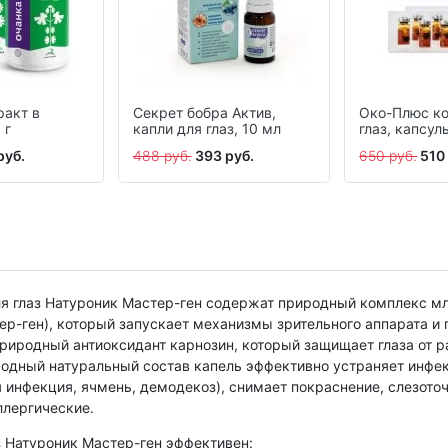
ракт в
Секрет бобра Актив,
Око-Плюс к
 г
капли для глаз, 10 мл
глаз, капсул
активаторе, 
руб.
488 руб.
393 руб.
650 руб.
510
ля глаз Натуроник Мастер-ген содержат природный комплекс мл
ер-ген), который запускает механизмы зрительного аппарата и
природный антиоксидант карнозин, который защищает глаза от р
одный натуральный состав капель эффективно устраняет инфе
 инфекция, ячмень, демодекоз), снимает покраснение, слезоточ
лергические.
 Натуроник Мастер-ген эффективен: