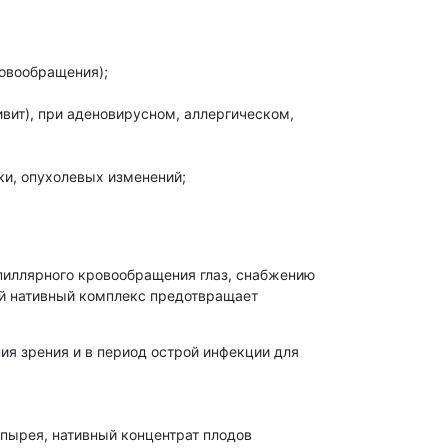
ровообращения);
вит), при аденовирусном, аллергическом,
ки, опухолевых изменений;
апиллярного кровообращения глаз, снабжению
ый нативный комплекс предотвращает
ия зрения и в период острой инфекции для
 пырея, нативный концентрат плодов