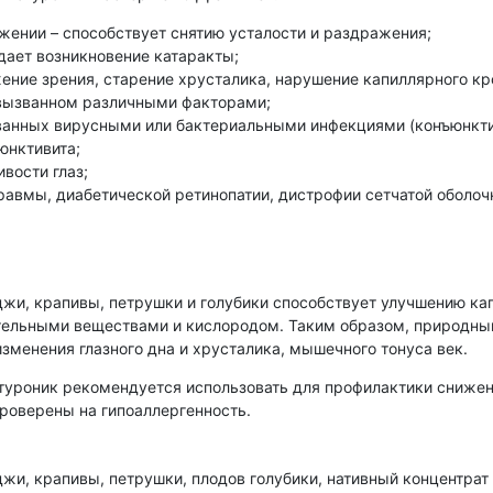
яжении – способствует снятию усталости и раздражения;
дает возникновение катаракты;
ение зрения, старение хрусталика, нарушение капиллярного к
 вызванном различными факторами;
званных вирусными или бактериальными инфекциями (конъюнкти
юнктивита;
вости глаз;
травмы, диабетической ретинопатии, дистрофии сетчатой оболоч
оджи, крапивы, петрушки и голубики способствует улучшению к
ательными веществами и кислородом. Таким образом, природн
изменения глазного дна и хрусталика, мышечного тонуса век.
туроник рекомендуется использовать для профилактики снижен
проверены на гипоаллергенность.
джи, крапивы, петрушки, плодов голубики, нативный концентрат