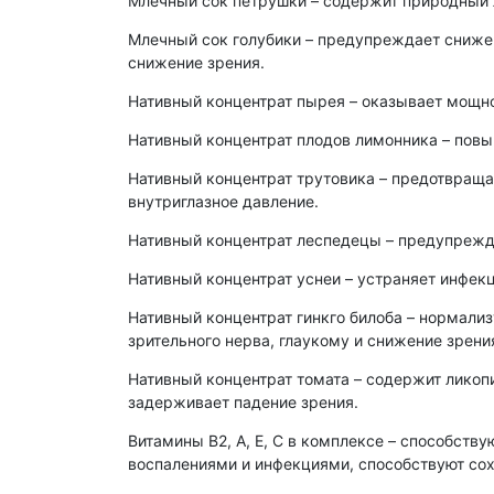
Млечный сок петрушки – содержит природный 
Млечный сок голубики – предупреждает снижен
снижение зрения.
Нативный концентрат пырея – оказывает мощно
Нативный концентрат плодов лимонника – повы
Нативный концентрат трутовика – предотвраща
внутриглазное давление.
Нативный концентрат леспедецы – предупрежд
Нативный концентрат уснеи – устраняет инфекц
Нативный концентрат гинкго билоба – нормали
зрительного нерва, глаукому и снижение зрени
Нативный концентрат томата – содержит ликоп
задерживает падение зрения.
Витамины В2, А, Е, С в комплексе – способст
воспалениями и инфекциями, способствуют сохр