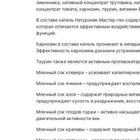
лимонника, нативный концентрат трутовика, на
концентрат томата, карнозин, таурин, витамин В
В составе капель Натуроник Мастер-ген содер
которая отличается эффективным воздействие
функций.
Карнозин в составе капель проникает в липидн
Эффективность карнозина доказана устранение
Таурин также является активным противокатар
Млечный сок клевера – усиливает капиллярное 
Млечный сок ячменя – предупреждает воспали
Млечный сок алоэ – содержит природные витамин
предупреждает сухость и раздражение, восста
Млечный сок плодов годжи – активно насыщае
двигательной активности век.
Млечный сок крапивы – содержит природный бет