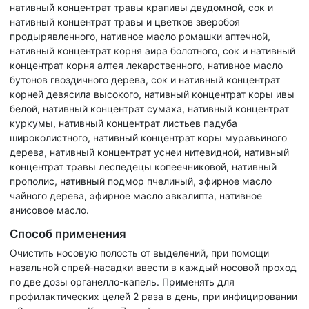
нативный концентрат травы крапивы двудомной, сок и
нативный концентрат травы и цветков зверобоя
продырявленного, нативное масло ромашки аптечной,
нативный концентрат корня аира болотного, сок и нативный
концентрат корня алтея лекарственного, нативное масло
бутонов гвоздичного дерева, сок и нативный концентрат
корней девясила высокого, нативный концентрат коры ивы
белой, нативный концентрат сумаха, нативный концентрат
куркумы, нативный концентрат листьев падуба
широколистного, нативный концентрат коры муравьиного
дерева, нативный концентрат уснеи нитевидной, нативный
концентрат травы леспедецы копеечниковой, нативный
прополис, нативный подмор пчелиный, эфирное масло
чайного дерева, эфирное масло эвкалипта, нативное
анисовое масло.
Способ применения
Очистить носовую полость от выделений, при помощи
назальной спрей-насадки ввести в каждый носовой проход
по две дозы органелло-капель. Применять для
профилактических целей 2 раза в день, при инфицировании