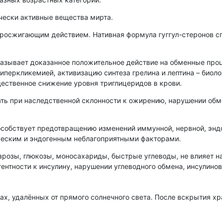
чески активные вещества мирта.
росжигающим действием. Нативная формула гуггул-стеронов с
казывает доказанное положительное действие на обменные про
иперкликемией, активизацию синтеза грелина и лептина – биоло
щественное снижение уровня триглицеридов в крови.
ть при наследственной склонности к ожирению, нарушении обм
особствует предотвращению изменений иммунной, нервной, энд
ческим и эндогенным неблагоприятными факторами.
розы, глюкозы, моносахариды, быстрые углеводы, не влияет на
нтности к инсулину, нарушении углеводного обмена, инсулиново
тах, удалённых от прямого солнечного света. После вскрытия 