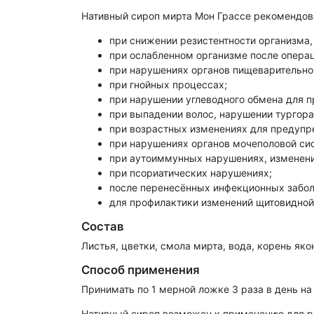
Нативный сироп мирта Мон Грассе рекомендов
при снижении резистентности организма
при ослабленном организме после опера
при нарушениях органов пищеварительно
при гнойных процессах;
при нарушении углеводного обмена для 
при выпадении волос, нарушении тургора
при возрастных изменениях для предупр
при нарушениях органов мочеполовой си
при аутоиммунных нарушениях, изменени
при псориатических нарушениях;
после перенесённых инфекционных забол
для профилактики изменений щитовидной
Состав
Листья, цветки, смола мирта, вода, корень яко
Способ применения
Принимать по 1 мерной ложке 3 раза в день на
Нативный сироп возможен к применению для р