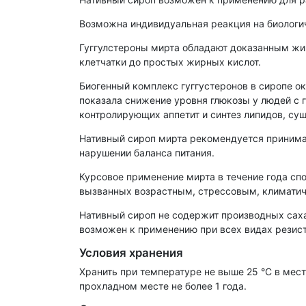
Возможна индивидуальная реакция на биологи
Гуггулстероны мирта обладают доказанным жи
клетчатки до простых жирных кислот.
Биогенный комплекс гуггустеронов в сиропе о
показала снижение уровня глюкозы у людей с г
контролирующих аппетит и синтез липидов, су
Нативный сироп мирта рекомендуется принима
нарушении баланса питания.
Курсовое применение мирта в течение года сп
вызванных возрастным, стрессовым, климати
Нативный сироп не содержит производных саха
возможен к применению при всех видах резисте
Условия хранения
Хранить при температуре не выше 25 °С в мес
прохладном месте не более 1 года.