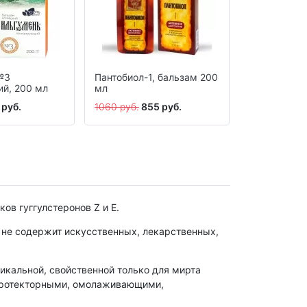
№3
Пантобиол-1, бальзам 200
Пантобиол-
й, 200 мл
мл
120 шт.
 руб.
1060 руб.
855 руб.
2250 руб.
1
ов гуггулстеронов Z и E.
 не содержит искусственных, лекарственных,
икальной, свойственной только для мирта
протекторными, омолаживающими,