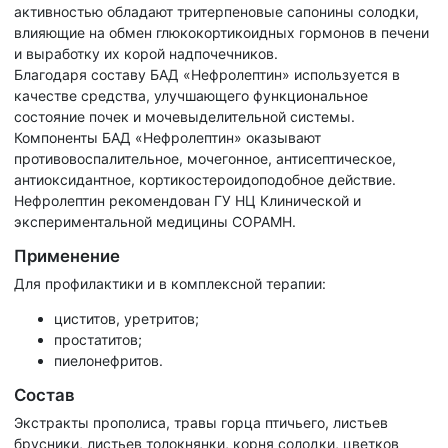
активностью обладают тритерпеновые сапонины солодки,
влияющие на обмен глюкокортикоидных гормонов в печени
и выработку их корой надпочечников.
Благодаря составу БАД «Нефролептин» используется в
качестве средства, улучшающего функциональное
состояние почек и мочевыделительной системы.
Компоненты БАД «Нефролептин» оказывают
противовоспалительное, мочегонное, антисептическое,
антиоксидантное, кортикостероидоподобное действие.
Нефролептин рекомендован ГУ НЦ Клинической и
экспериментальной медицины СОРАМН.
Применение
Для профилактики и в комплексной терапии:
циститов, уретритов;
простатитов;
пиелонефритов.
Состав
Экстракты прополиса, травы горца птичьего, листьев
брусники, листьев толокнянки, корня солодки, цветков