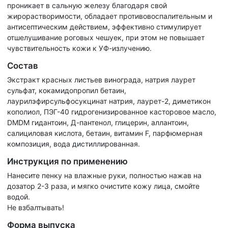
проникает в сальную железу благодаря свой
жирорастворимости, обладает противовоспалительным и
антисептическим действием, эффективно стимулирует
отшелушивание роговых чешуек, при этом не повышает
чувствительность кожи к УФ-излучению.
Состав
Экстракт красных листьев винограда, натрия лаурет
сульфат, кокамидопропил бетаин,
лаурилэфирсульфосукцинат натрия, лаурет-2, диметикон
кополиол, ПЭГ-40 гидрогенизированное касторовое масло,
DMDM гидантоин, Д-пантенол, глицерин, аллантоин,
салициловая кислота, бетаин, витамин F, парфюмерная
композиция, вода дистиллированная.
Инструкция по применению
Нанесите пенку на влажные руки, полностью нажав на
дозатор 2-3 раза, и мягко очистите кожу лица, смойте
водой.
Не взбалтывать!
Форма выпуска