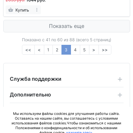
Купить
Показать еще
Показано с 41 по
60
из 88 (всего 5 страниц)
<<
<
1
2
3
4
5
>
>>
Служба поддержки
Дополнительно
Личный Кабинет
Мы используем файлы cookies для улучшения работы сайта.
Оставаясь на нашем сайте, вы соглашаетесь с условиями
использования файлов cookies.Чтобы ознакомиться с нашими
2024 Copyright ActiveBad.ru. Не является публичной
Положениями о конфиденциальности и об использовании
офертой (ст.437 ГК РФ).
файлов cookie,
нажмите здесь
.