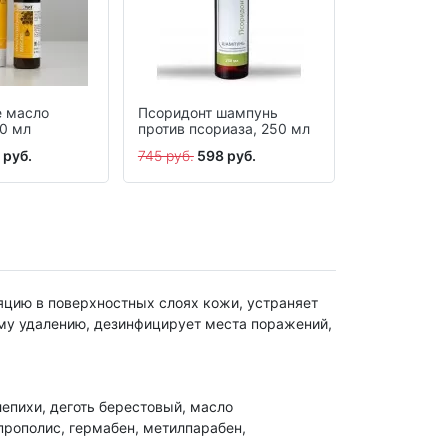
е масло
Псоридонт шампунь
Псоридонт 
50 мл
против псориаза, 250 мл
душа проти
250 мл
 руб.
745 руб.
598 руб.
745 руб.
598
яцию в поверхностных слоях кожи, устраняет
ему удалению, дезинфицирует места поражений,
лепихи, деготь берестовый, масло
 прополис, гермабен, метилпарабен,