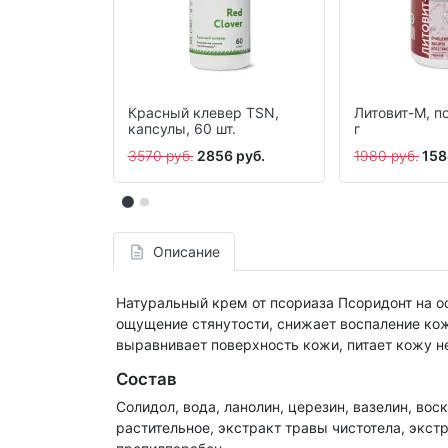
Красный клевер ТSN,
Литовит-М, п
капсулы, 60 шт.
г
3570 руб.
2856 руб.
1980 руб.
158
Описание
Натуральный крем от псориаза Псоридонт на 
ощущение стянутости, снижает воспаление кож
выравнивает поверхность кожи, питает кожу 
Состав
Солидол, вода, ланолин, церезин, вазелин, во
растительное, экстракт травы чистотела, экст