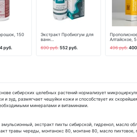
орошок, 150
Экстракт Пробиогум для
Прополисно
ванн
Алтайское, 
Противовоспалительный,
4 руб.
690 руб.
552 руб.
496 руб.
400
250 мл
основе сибирских целебных растений нормализует микроциркул
и и зуд, размягчает чешуйки кожи и способствует их скорейш
необходимыми минералами и витаминами.
ск эмульсионный, экстракт пихты сибирской, гидренол, масло об
ракт травы череды, монтанокс 80, монтане 80, масло пихтовое,