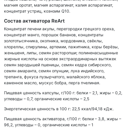
магния оротат, магния аспарагинат, калия аспарагинат,
концентрат устриц, коэнзим Q10.
Состав активатора ReArt
Концентрат печени акулы, перегородки грецкого ореха,
концентрат манго, порошок бананов, концентраты
золототысячника, окопника, мордовника, свёклы,
хлореллы, спирулины, артемии, пажитника, коры берёзы,
женьшеня, липы, семян расторопши; полиненасыщенные
жирные кислоты на основе экстраординарных вытяжек
семян зародышей пшеницы, семян кедра сибирского,
семян амаранта, семян опунции, лука индийского,
трепанга, фукуса пузырчатого, малайского яблока,
каменное масло, мускус бобра, перга пчелиная.
Пищевая ценность капсулы, г/100 г: белки – 2,1, жиры – 0,2,
углеводы – 0,7, органические кислоты – 2,5
Энергетическая ценность в 100 г: 22,5 ккал/94,18 кДж.
Пищевая ценность активатора, г/100 г: белки – 3,8, жиры –
96,2, углеводы – 0, органические кислоты – 1