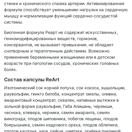
стенки и хронического спазма артерии. Активизированная
формула способствует уменьшению нагрузки на сердечную
мышцу и нормализации функций сердечно-сосудистой
системы.
Биогенная формула Реарт не содержит искусственных,
генномодифицированных веществ, гормонов,
консервантов, не вызывает привыкания, не обладает
снотворным и тератогенным действием. Возможно
применение беременными женщинами или в детском
возрасте при патологии сосудов, хронических головных
болях.
Состав капсулы ReArt
Изотонический сок корней лопуха, сок кокоса, эшшольции,
раувольфии, гинкго билоба, концентрат омелы, оливки,
амарантовый концентрат, сквален, нативные вытяжки в
зольной форме раувольфии, Габа Алишань, черемши,
чеснока, клевера, черники, семян амаранта, семян
винограда, плодов шиповника, побегов лещины, плодов
боярышника, семян кедрового ореха, плодов облепихи,
плодов каштана, чаги, рейши, шиитаке, огнёвки пчелиной,