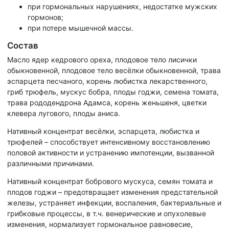
при гормональных нарушениях, недостатке мужских
гормонов;
при потере мышечной массы.
Состав
Масло ядер кедрового ореха, плодовое тело лисички
обыкновенной, плодовое тело весёлки обыкновенной, трава
эспарцета песчаного, корень любистка лекарственного,
гриб трюфель, мускус бобра, плоды годжи, семена томата,
трава рододендрона Адамса, корень женьшеня, цветки
клевера лугового, плоды аниса.
Нативный концентрат весёлки, эспарцета, любистка и
трюфелей – способствует интенсивному восстановлению
половой активности и устранению импотенции, вызванной
различными причинами.
Нативный концентрат бобрового мускуса, семян томата и
плодов годжи – предотвращает изменения предстательной
железы, устраняет инфекции, воспаления, бактериальные и
грибковые процессы, в т.ч. венерические и опухолевые
изменения, нормализует гормональное равновесие,