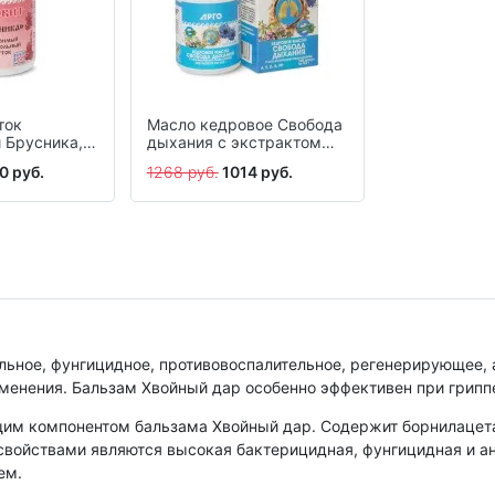
ток
Масло кедровое Свобода
 Брусника,
дыхания с экстрактом
 г
душицы, капсулы, 100 шт.
0 руб.
1268 руб.
1014 руб.
льное, фунгицидное, противовоспалительное, регенерирующее, 
менения. Бальзам Хвойный дар особенно эффективен при грипп
им компонентом бальзама Хвойный дар. Содержит борнилацетат,
войствами являются высокая бактерицидная, фунгицидная и ан
ем.