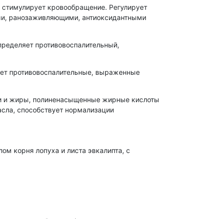
 стимулирует кровообращение. Регулирует
ми, ранозаживляющими, антиоксидантными
пределяет противовоспалительный,
яет противовоспалительные, выраженные
ки и жиры, полиненасыщенные жирные кислоты
асла, способствует нормализации
м корня лопуха и листа эвкалипта, с