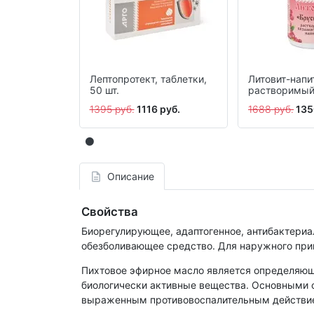
Лептопротект, таблетки,
Литовит-напи
50 шт.
растворимый
порошок, 140
1395 руб.
1116 руб.
1688 руб.
135
Описание
Свойства
Биорегулирующее, адаптогенное, антибактериа
обезболивающее средство. Для наружного при
Пихтовое эфирное масло является определяющ
биологически активные вещества. Основными с
выраженным противовоспалительным действи