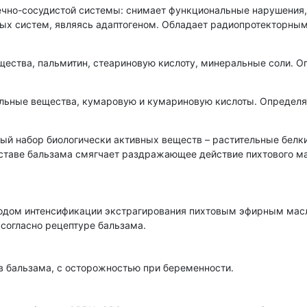
чно-сосудистой системы: снимает функциональные нарушения,
ых систем, являясь адаптогеном. Обладает радиопротекторны
щества, пальмитин, стеариновую кислоту, минеральные соли. О
ильные вещества, кумаровую и кумариновую кислоты. Определ
ный набор биологически активных веществ – растительные бел
оставе бальзама смягчает раздражающее действие пихтового м
одом интенсификации экстрагирования пихтовым эфирным масло
 согласно рецептуре бальзама.
 бальзама, с осторожностью при беременности.