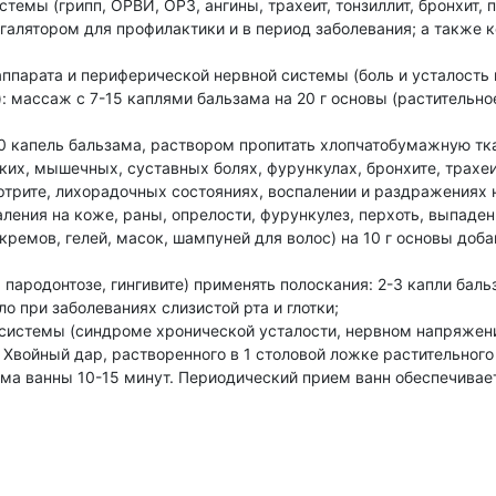
стемы (грипп, ОРВИ, ОРЗ, ангины, трахеит, тонзиллит, бронхит,
лятором для профилактики и в период заболевания; а также ком
аппарата и периферической нервной системы (боль и усталость 
): массаж с 7-15 каплями бальзама на 20 г основы (растительное
0 капель бальзама, раствором пропитать хлопчатобумажную тка
их, мышечных, суставных болях, фурункулах, бронхите, трахе
ртрите, лихорадочных состояниях, воспалении и раздражениях н
ления на коже, раны, опрелости, фурункулез, перхоть, выпаден
ремов, гелей, масок, шампуней для волос) на 10 г основы доба
, пародонтозе, гингивите) применять полоскания: 2-3 капли баль
о при заболеваниях слизистой рта и глотки;
системы (синдроме хронической усталости, нервном напряжении
 Хвойный дар, растворенного в 1 столовой ложке растительного
ема ванны 10-15 минут. Периодический прием ванн обеспечива