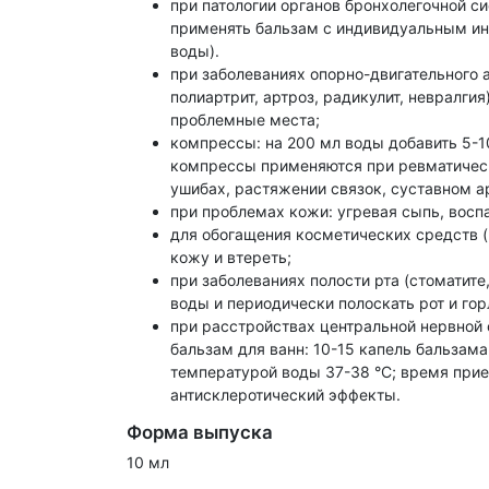
при патологии органов бронхолегочной си
применять бальзам с индивидуальным инга
воды).
при заболеваниях опорно-двигательного 
полиартрит, артроз, радикулит, невралгия
проблемные места;
компрессы: на 200 мл воды добавить 5-1
компрессы применяются при ревматическ
ушибах, растяжении связок, суставном а
при проблемах кожи: угревая сыпь, воспа
для обогащения косметических средств (к
кожу и втереть;
при заболеваниях полости рта (стоматите
воды и периодически полоскать рот и горл
при расстройствах центральной нервной 
бальзам для ванн: 10-15 капель бальзама
температурой воды 37-38 °С; время при
антисклеротический эффекты.
Форма выпуска
10 мл