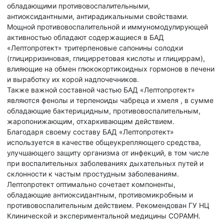
обладающими противовоспалительными,
антиоксидантными, антирадикальными свойствами.
Мощной противовоспалительной и иммуномодулирующей
активностью обладают содержащиеся в БАД
«Лептопротект» тритерпеновые сапонины солодки
(глицирризиновая, глицирретовая кислоты и глициррам),
влияющие на обмен глюкокортикоидных гормонов в печени
и выработку их корой надпочечников.
Также важной составной частью БАД «Лептопротект»
являются фенолы и терпеноиды чабреца и хмеля , в сумме
обладающие бактерицидным, противовоспалительным,
жаропонижающим, отхаркивающим действием.
Благодаря своему составу БАД «Лептопротект»
используется в качестве общеукрепляющего средства,
улучшающего защиту организма от инфекций, в том числе
при воспалительных заболеваниях дыхательных путей и
склонности к частым простудным заболеваниям.
Лептопротект оптимально сочетает компоненты,
обладающие антиоксидантным, противомикробным и
противовоспалительным действием. Рекомендован ГУ НЦ
Клинической и экспериментальной медицины СОРАМН.