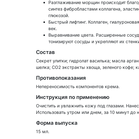
Разглаживание морщин происходит благо
синтез фибробластами коллагена, эласти
глюкозой.
Быстрый лифтинг. Коллаген, гиалуронова
век.
Выравнивание цвета. Расширенные сосуды
тонизируют сосуды и укрепляют их стенк
Состав
Секрет улитки; гидролат василька; масла арга
шелка; СО2 экстракты хвоща, зеленого кофе; ка
Противопоказания
Непереносимость компонентов крема.
Инструкция по применению
Очистить и увлажнить кожу под глазами. Нан
Использовать утром или днем, за 10 минут до
Форма выпуска
15 мл.