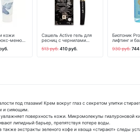
 и кожи
Сашель Active гель для
Биотоник Pro
Люкс-меню
ресниц с чернилами
лифтинг и ба
каракатицы 12 мл
мл
руб.
513 руб.
410 руб.
930 руб.
744
, 20 мл
лости под глазами! Крем вокруг глаз с секретом улитки стирае
ым и сияющим.
н увлажняет поверхность кожи. Микромолекулы гиалуроновой к
ивают липидный барьер, препятствуя потере воды.
 а также экстракты зеленого кофе и хвоща «стирают» следы уст