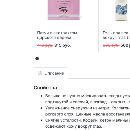
Патчи с экстрактом
Гель для век
царского дерева
вокруг глаз 
«Альфион», 10 мл
Упругость и
410 руб.
315 руб.
695 руб.
560 
эластичность
Описание
Свойства
Больше не нужно маскировать следы уста
подтянутой и свежей, а взгляд – открыт
Увлажнение снаружи и изнутри. Коллаге
рогового слоя. Ценные масла восстанавл
Снятие усталости. Кофеин, кетон малины
освежают кожу вокруг глаз.