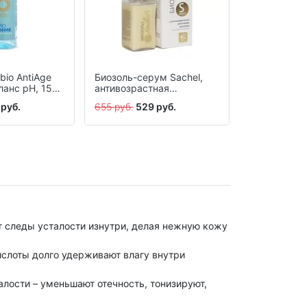
bio AntiAge
Биозоль-серум Sachel,
ланс pH, 150
антивозрастная
эмульсия, 50 мл
 руб.
655 руб.
529 руб.
т следы усталости изнутри, делая нежную кожу
ислоты долго удерживают влагу внутри
алости – уменьшают отечность, тонизируют,