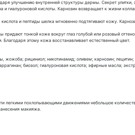
даря улучшению внутренней структуры дермы. Секрет улитки, 
на и гиалуроновой кислоты. Карнозин возвращает к жизни кол
я кислота и пептиды шелка мгновенно подтягивают кожу. Карноз
 придают тонкой коже вокруг глаз голубой или розовый оттенок
и. Благодаря этому кожа восстанавливает естественный цвет.
ны, жожоба; рициниол; никотинамид; оливем; карнозин; лецитин;
ррагинан; биозол; гиалуроновая кислота; эфирные масла; экстр
ести легкими похлопывающими движениями небольшое количеств
 нанесения макияжа.