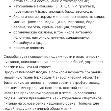
оптимальном соотношении с токоферолами;
натуральные витамины: Е, D, К, С, РР, группы В,
провитамин А (каротиноиды), биофлавоноиды;
биологические формы минеральных веществ: калия,
магния, фосфора, меди, цинка, марганца, йода,
селена, железа, хрома, кальция, серебра;
органические кислоты, в том числе янтарную,
яблочную, лимонную, винную, салициловую,
бензойную и др.;
пищевые волокна.
Способствует повышению подвижности и эластичности
суставов, снижению в них воспаления и болей, укрепляет
связки и мышечный корсет.
Продукт помогает людям в пожилом возрасте сохранить
мышечную ткань (природный анаболический эффект) и
физическую активность, предотвратить атрофию мышц,
повысить минеральную плотность костной ткани.
Является прекрасной помощью длительно болеющим
людям. Также применяется как натуральное спортивное
питание на основе белка кедрового ореха. Полезна для
людей, ведущих активный образ жизни.