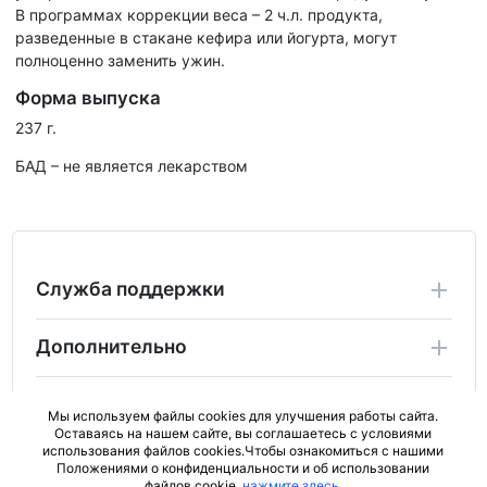
В программах коррекции веса – 2 ч.л. продукта,
разведенные в стакане кефира или йогурта, могут
полноценно заменить ужин.
Форма выпуска
237 г.
БАД – не является лекарством
Служба поддержки
Дополнительно
Личный Кабинет
Мы используем файлы cookies для улучшения работы сайта.
Оставаясь на нашем сайте, вы соглашаетесь с условиями
использования файлов cookies.Чтобы ознакомиться с нашими
2024 Copyright ActiveBad.ru. Не является публичной
Положениями о конфиденциальности и об использовании
офертой (ст.437 ГК РФ).
файлов cookie,
нажмите здесь
.